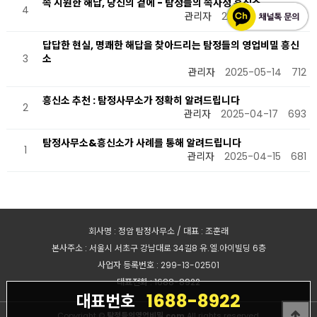
속 시원한 해답, 당신의 곁에 - 탐정들의 속사정 흥신소
4
관리자
2025-05-14
772
답답한 현실, 명쾌한 해답을 찾아드리는 탐정들의 영업비밀 흥신
3
소
관리자
2025-05-14
712
흥신소 추천 : 탐정사무소가 정확히 알려드립니다
2
관리자
2025-04-17
693
탐정사무소&흥신소가 사례를 통해 알려드립니다
1
관리자
2025-04-15
681
회사명 : 정암 탐정사무소 / 대표 : 조훈래
본사주소 : 서울시 서초구 강남대로 34길8 유.엘.아이빌딩 6층
사업자 등록번호 : 299-13-02501
대표전화 : 1688-8922
1688-8922
대표번호
Copyright ©
탐정들의영업비밀.com
All rights reserved.