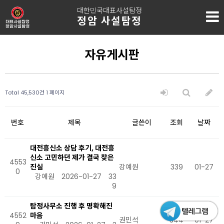
대한민국대표사설탐정
정암 사설탐정
자유게시판
Total 45,530건
1 페이지
번호
제목
글쓴이
조회
날짜
대전흥신소 상담 후기, 대전흥
신소 고민하던 제가 결국 찾은
4553
진실
강예원
339
01-27
0
강예원
2026-01-27
33
9
탐정사무소 진행 후 명확해진
4552
마음
권민석
344
01-27