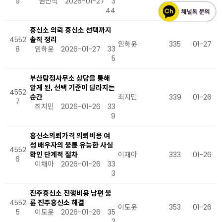
9
권민석
2026-01-27
3
44
흥신소 의뢰 흥신소 선택까지
4552
솔직 정리
임하윤
335
01-27
8
임하윤
2026-01-27
33
5
부산탐정사무소 상담을 통해
알게 된, 선택 기준이 달라지는
4552
순간
최지민
339
01-26
7
최지민
2026-01-26
33
9
흥신소의뢰가격 의뢰비용 여
성 배우자의 불륜 유능한 사실
4552
확인 단계적 절차
이채아
333
01-26
6
이채아
2026-01-26
33
3
진주흥신소 진행비용 남편 불
4552
륜 진주흥신소 해결
이도윤
353
01-26
5
이도윤
2026-01-26
35
3