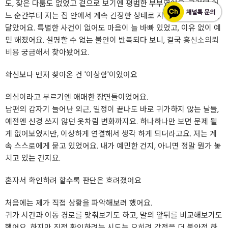
도, 잦은 다툼도 없었고 겉으로 보기엔 평범한 부부였어요. 그런데 어
느 순간부터 저는 집 안에서 계속 긴장한 상태로 지내고 있다는 걸 깨
달았어요. 특별한 사건이 없어도 마음이 늘 바빠 있었고, 이유 없이 예
민 해졌어요. 설명할 수 없는 불안이 반복되다 보니, 결국
흥신소의뢰
비용
궁금해서 찾아봤어요.
확신보다 먼저 찾아온 건 '이상함'이었어요
의심이라고 부르기엔 애매한 장면들이었어요.
남편의 갑자기 늘어난 외근, 일정이 끝나도 바로 귀가하지 않는 날들,
예전엔 신경 쓰지 않던 옷차림 변화까지요. 하나하나만 보면 문제 될
게 없어보였지만, 이상하게 연결해서 생각 하게 되더라고요. 저는 계
속 스스로에게 묻고 있었어요. 내가 예민한 건지, 아니면 정말 뭔가 놓
치고 있는 건지요.
혼자서 확인하려 할수록 판단은 흐려졌어요
처음에는 제가 직접 상황을 파악해보려 했어요.
귀가 시간과 이동 경로를 맞춰보기도 하고, 말의 앞뒤를 비교해보기도
했어요. 하지만 직접 확인하려는 시도는 오히려 감정을 더 불안정 하