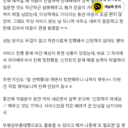
전화 예약할 때 직원이 친절하게 안내해줘서 깜짝 놀랐음ㅎㅎ. 내가
질문한 것도 차근차근 설명해주고, 뭔가 믿음이 가더라구. 예약 날짜
까지 며칠 남았는데, 이상하게도 기다리는 동안 마음이 조금 편치 않
았어. 그래도 막상 서비스 받는 날 되니까 사무소 내부가 깔끔하고 정
돈돼 있어서 마음이 한결 놓였음ㅋㅋ.
상담 방식도 무겁지 않고 자연스럽게 진행돼서 긴장하지 않아도 됐어.
서비스 진행 중에 약간 예상치 못한 상황이 있었는데, 바로 그 자리에
서 처리해주셔서 진짜 칭찬했음.
인천탐정
문제 해결 능력이 탁월하더
라구.
주변 지인도 “잘 선택했네! 하면서 칭찬해주니 나까지 뿌듯^^. 이런
건 직접 겪어보니까 진짜 안심이 됨ㅎㅎ.
중간에 직원분이 잠깐 커피 내오면서 살짝 웃으며 “긴장하지 마세요
~” 해주신 것도 기억나. 서비스만큼 작은 배려가 큰 인상을 남기더라
구.
부평심부름대행으로도 활용할 수 있다고 해서 나중에 또 필요한 일 생