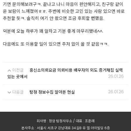
기면 문의해보려구ㅋ. 끝나고 나니 마음이 편안해지고, 친구랑 같이
온 보람이 느껴졌어ㅎㅎ. 주변에 비슷한 고민 있는 사람 있으면 바로
추천할 듯ㅋ. 솔직히 여기 안 왔으면 조금 후회할 뻔했음.
덕분에 오늘 하루가 꽤 알차고 기분 좋게 마무리됐네^^.
다음에도 또 이용할 일이 있으면 주저 없이 올 것 같음ㅋㅋ.
이전글
흥신소의뢰요금 의뢰비용 배우자의 외도 증거채집 실력
26.01.26
있는 곳에서
26.01.26
다음글
탐정 정보수집 알아본 현실
회사명 : 정암 탐정사무소 / 대표 : 조훈래
본사주소 : 서울시 서초구 강남대로 34길8 유.엘.아이빌딩 6층