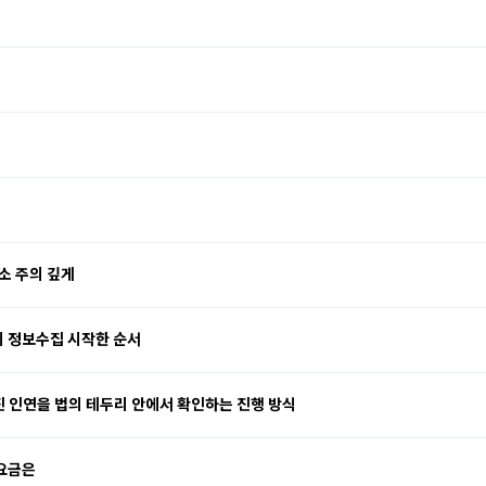
소 주의 깊게
 정보수집 시작한 순서
 인연을 법의 테두리 안에서 확인하는 진행 방식
요금은