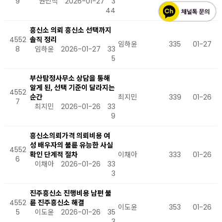
9
권민석
2026-01-27
3
44
흥신소 의뢰 흥신소 선택까지
4552
솔직 정리
임하윤
335
01-27
8
임하윤
2026-01-27
33
5
부산탐정사무소 상담을 통해
알게 된, 선택 기준이 달라지는
4552
순간
최지민
339
01-26
7
최지민
2026-01-26
33
9
흥신소의뢰가격 의뢰비용 여
성 배우자의 불륜 유능한 사실
4552
확인 단계적 절차
이채아
333
01-26
6
이채아
2026-01-26
33
3
진주흥신소 진행비용 남편 불
4552
륜 진주흥신소 해결
이도윤
353
01-26
5
이도윤
2026-01-26
35
3