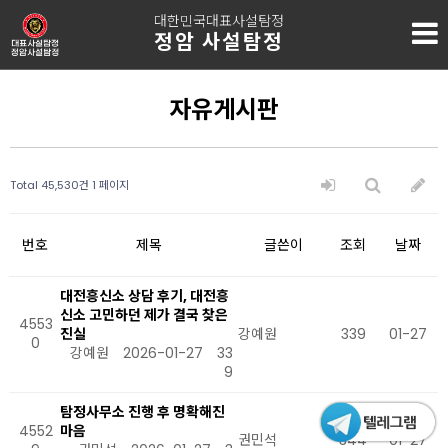
대한민국대표사설탐정
정암 사설탐정
자유게시판
Total 45,530건
1 페이지
번호
제목
글쓴이
조회
날짜
대전흥신소 상담 후기, 대전흥
신소 고민하던 제가 결국 찾은
4553
진실
강예원
339
01-27
0
강예원
2026-01-27
33
9
탐정사무소 진행 후 명확해진
4552
마음
권민석
344
01-27