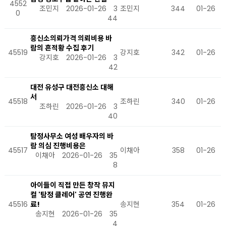
4552
조민지
2026-01-26
3
조민지
344
01-26
0
44
흥신소의뢰가격 의뢰비용 바
람의 흔적황 수집 후기
45519
강지호
342
01-26
강지호
2026-01-26
3
42
대전 유성구 대전흥신소 대해
서
45518
조하린
340
01-26
조하린
2026-01-26
3
40
탐정사무소 여성 배우자의 바
람 의심 진행비용은
45517
이채아
358
01-26
이채아
2026-01-26
35
8
아이들이 직접 만든 창작 뮤지
컬 '탐정 클레어' 공연 진행완
45516
료!
송지현
354
01-26
송지현
2026-01-26
35
4