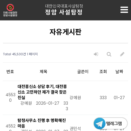
대한민국대표사설탐정
정암 사설탐정
자유게시판
Total 45,530건
1 페이지
번호
제목
글쓴이
조회
날짜
대전흥신소 상담 후기, 대전흥
신소 고민하던 제가 결국 찾은
4553
진실
강예원
333
01-27
0
강예원
2026-01-27
33
3
탐정사무소 진행 후 명확해진
4552
마음
권민석
339
01-27