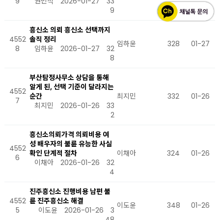
9
권민석
2026-01-27
33
9
흥신소 의뢰 흥신소 선택까지
4552
솔직 정리
임하윤
328
01-27
8
임하윤
2026-01-27
32
8
부산탐정사무소 상담을 통해
알게 된, 선택 기준이 달라지는
4552
순간
최지민
332
01-26
7
최지민
2026-01-26
33
2
흥신소의뢰가격 의뢰비용 여
성 배우자의 불륜 유능한 사실
4552
확인 단계적 절차
이채아
324
01-26
6
이채아
2026-01-26
32
4
진주흥신소 진행비용 남편 불
4552
륜 진주흥신소 해결
이도윤
348
01-26
5
이도윤
2026-01-26
3
48